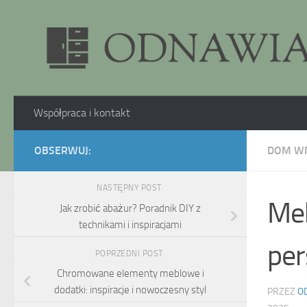
Skip to content
Współpraca i kontakt
OBSERWUJ:
DOM W
NASTĘPNY POST
Meb
Jak zrobić abażur? Poradnik DIY z
technikami i inspiracjami
per
POPRZEDNI POST
Chromowane elementy meblowe i
dodatki: inspiracje i nowoczesny styl
PRZEZ
O