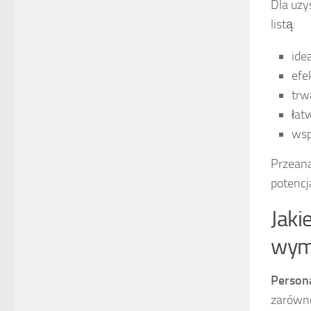
Dla uzy
listą:
ide
efe
trw
łat
wsp
Przeana
potencj
Jaki
wym
Persona
zarówno