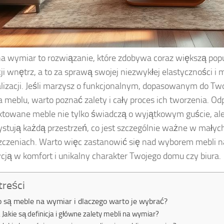
a wymiar to rozwiązanie, które zdobywa coraz większą pop
ji wnętrz, a to za sprawą swojej niezwykłej elastyczności i 
lizacji. Jeśli marzysz o funkcjonalnym, dopasowanym do Two
 meblu, warto poznać zalety i cały proces ich tworzenia. O
ktowane meble nie tylko świadczą o wyjątkowym guście, al
stują każdą przestrzeń, co jest szczególnie ważne w małyc
czeniach. Warto więc zastanowić się nad wyborem mebli n
cją w komfort i unikalny charakter Twojego domu czy biura.
treści
o są meble na wymiar i dlaczego warto je wybrać?
Jakie są definicja i główne zalety mebli na wymiar?