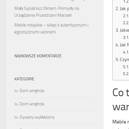
Mała Sypialnia z Oknem: Pomysły na
Jak 
Urządzenie Przestrzeni Marzeń
Meble indyjskie – sklep z autentycznymi i
Jaki
egzotycznymi wzorami
Jak 
NAJNOWSZE KOMENTARZE
Czym
KATEGORIE
Co 
Dom wnętrze
war
Dom wnętrze
Dywany wykładziny
Meble 