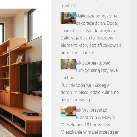
również …
Najlepsze pomysły na
dekorację ścian: Dodaj
charakteru i stylu do wnętrza
Dekoracja ścian to kluczowy
element, który potrafi całkowicie
odmienić charakter …
Jak zaprojektować
funkcjonalną i stylową
kuchnię
Kuchnia to serce każdego
domu, miejsce, gdzie kulinarne
pasje spotykają …
Jak Wykorzystać
Przestrzeń w Małym
Mieszkaniu: 15 Pomysłów
Mieszkanie w małej przestrzeni