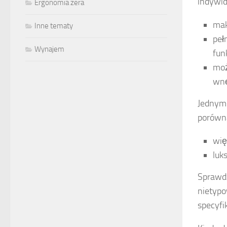
indywid
Ergonomia zera
mak
Inne tematy
peł
Wynajem
fun
moż
wnę
Jednym 
porówna
wię
luk
Sprawdz
nietypo
specyfi