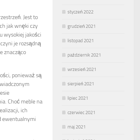
styczeń 2022
estrzeń. Jest to
ch jak wnęki czy
grudzień 2021
 wysokiej jakości
listopad 2021
 czyni je rozsądną
le znacząco
październik 2021
wrzesień 2021
tości, ponieważ są
oświadczonym
sierpień 2021
esie
lipiec 2021
ia. Choć meble na
lizacji, ich
czerwiec 2021
ad ewentualnymi
maj 2021