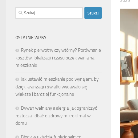
2025
Szukaj:
OSTATNIE WPISY
Rynek pierwotny czy wtórny? Porównanie
kosztów, lokalizacji i czasu oczekiwania na
mieszkanie
Jak ustawić mieszkanie pod wynajem, by
dzięki aranżacji i światłu wydawało się
większe i bardziej funkcjonalne
Dywan wełniany a alergia: jak ograniczyć
roztocza i dbać o zdrowy mikroklimat w
domu
Błędy w układzie funkcjonalnym