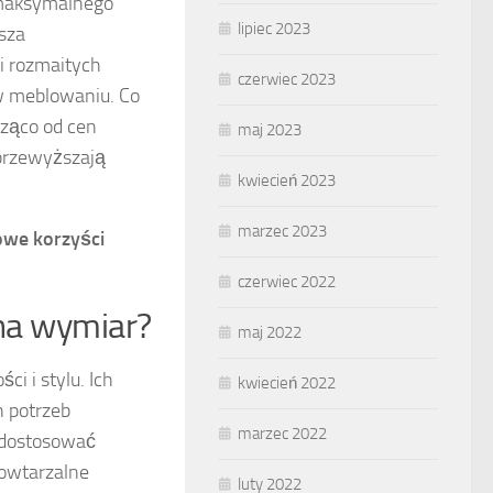
 maksymalnego
lipiec 2023
sza
ji rozmaitych
czerwiec 2023
 meblowaniu. Co
cząco od cen
maj 2023
 przewyższają
kwiecień 2023
marzec 2023
owe korzyści
czerwiec 2022
 na wymiar?
maj 2022
i i stylu. Ich
kwiecień 2022
h potrzeb
marzec 2022
 dostosować
powtarzalne
luty 2022