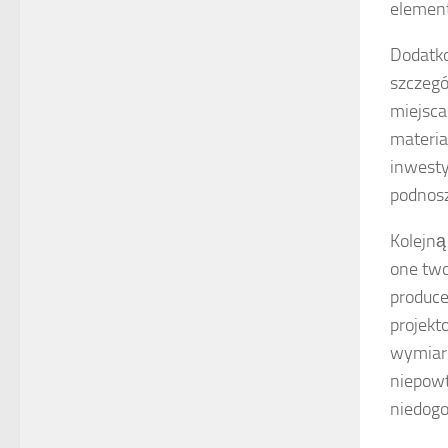
element
Dodatko
szczegó
miejsca
materia
inwesty
podnosz
Kolejną
one tw
produce
projekt
wymiar 
niepowt
niedogo