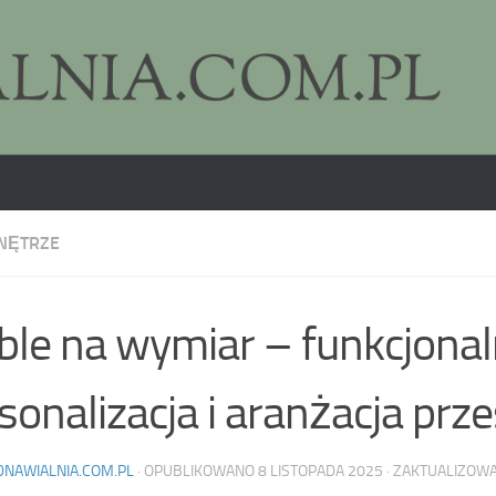
NĘTRZE
le na wymiar – funkcjonal
sonalizacja i aranżacja prze
DNAWIALNIA.COM.PL
· OPUBLIKOWANO
8 LISTOPADA 2025
· ZAKTUALIZOW