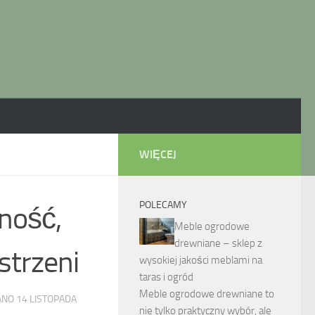
WIĘCEJ
POLECAMY
ność,
Meble ogrodowe
drewniane – sklep z
strzeni
wysokiej jakości meblami na
taras i ogród
Meble ogrodowe drewniane to
ANO
14 LISTOPADA
nie tylko praktyczny wybór, ale