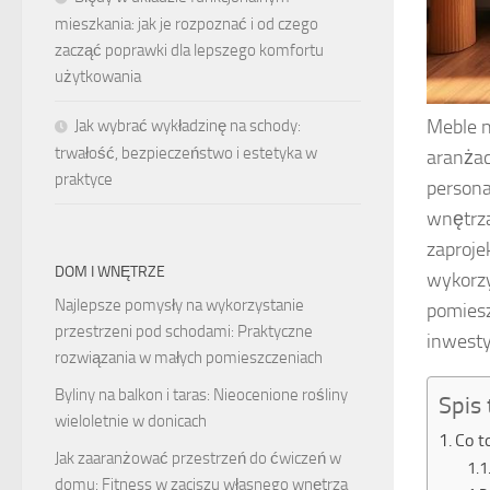
mieszkania: jak je rozpoznać i od czego
zacząć poprawki dla lepszego komfortu
użytkowania
Meble n
Jak wybrać wykładzinę na schody:
trwałość, bezpieczeństwo i estetyka w
aranżac
praktyce
persona
wnętrza
zaproje
DOM I WNĘTRZE
wykorzy
Najlepsze pomysły na wykorzystanie
pomiesz
przestrzeni pod schodami: Praktyczne
inwesty
rozwiązania w małych pomieszczeniach
Byliny na balkon i taras: Nieocenione rośliny
Spis 
wieloletnie w donicach
Co t
Jak zaaranżować przestrzeń do ćwiczeń w
domu: Fitness w zaciszu własnego wnętrza