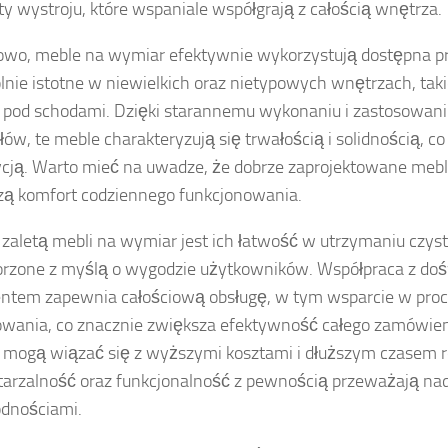
y wystroju, które wspaniale współgrają z całością wnętrza.
wo, meble na wymiar efektywnie wykorzystują dostępna prz
lnie istotne w niewielkich oraz nietypowych wnętrzach, taki
 pod schodami. Dzięki starannemu wykonaniu i zastosowaniu
łów, te meble charakteryzują się trwałością i solidnością, co
cją. Warto mieć na uwadze, że dobrze zaprojektowane meb
ą komfort codziennego funkcjonowania.
 zaletą mebli na wymiar jest ich łatwość w utrzymaniu czys
orzone z myślą o wygodzie użytkowników. Współpraca z d
ntem zapewnia całościową obsługę, w tym wsparcie w proc
owania, co znacznie zwiększa efektywność całego zamówien
mogą wiązać się z wyższymi kosztami i dłuższym czasem rea
arzalność oraz funkcjonalność z pewnością przeważają n
dnościami.