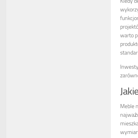
Kiedy 
wykorzy
funkcjo
projektó
warto p
produkt
standar
Inwesty
zarówno
Jaki
Meble n
najważn
mieszka
wymiary