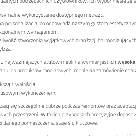
ualnych potrzebach ich użytkowników. Ich wybór niesie ze s
symalne wykorzystanie dostępnego metrażu,
na personalizacja, co odpowiada naszym gustom estetyczny
kcjonalnym wymaganiom,
liwość stworzenia wyjątkowych aranżacji harmonizujących
trza.
z najważniejszych atutów mebli na wymiar jest ich
wysoka
niu do produktów modułowych, meble na zamówienie charak
kszą trwałością,
susowym wykończeniem.
ają się szczególnie dobrze podczas remontów oraz adaptacji
wych przestrzeni. W takich przypadkach precyzyjne dopaso
ki danego pomieszczenia staje się kluczowe.