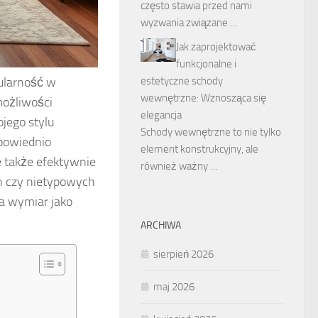
często stawia przed nami
wyzwania związane …
Jak zaprojektować
funkcjonalne i
estetyczne schody
ularność w
wewnętrzne: Wznosząca się
możliwości
elegancja
jego stylu
Schody wewnętrzne to nie tylko
dpowiednio
element konstrukcyjny, ale
e także efektywnie
również ważny …
h czy nietypowych
a wymiar jako
ARCHIWA
sierpień 2026
maj 2026