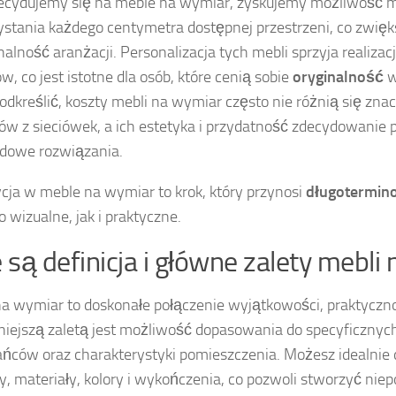
decydujemy się na meble na wymiar, zyskujemy możliwość
stania każdego centymetra dostępnej przestrzeni, co zwięk
nalność aranżacji. Personalizacja tych mebli sprzyja realizac
w, co jest istotne dla osób, które cenią sobie
oryginalność
w
odkreślić, koszty mebli na wymiar często nie różnią się zna
ów z sieciówek, a ich estetyka i przydatność zdecydowanie
dowe rozwiązania.
cja w meble na wymiar to krok, który przynosi
długotermin
 wizualne, jak i praktyczne.
e są definicja i główne zalety mebli
a wymiar to doskonałe połączenie wyjątkowości, praktycznośc
iejszą zaletą jest możliwość dopasowania do specyficznyc
ńców oraz charakterystyki pomieszczenia. Możesz idealnie
, materiały, kolory i wykończenia, co pozwoli stworzyć nie