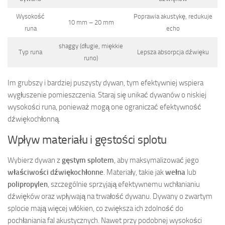
Wysokość
Poprawia akustykę, redukuje
10 mm – 20 mm
runa
echo
shaggy (długie, miękkie
Typ runa
Lepsza absorpcja dźwięku
runo)
Im grubszy i bardziej puszysty dywan, tym efektywniej wspiera
wygłuszenie pomieszczenia. Staraj się unikać dywanów o niskiej
wysokości runa, ponieważ mogą one ograniczać efektywność
dźwiękochłonną.
Wpływ materiału i gęstości splotu
Wybierz dywan z
gęstym splotem
, aby maksymalizować jego
właściwości dźwiękochłonne
. Materiały, takie jak
wełna
lub
polipropylen
, szczególnie sprzyjają efektywnemu wchłanianiu
dźwięków oraz wpływają na trwałość dywanu. Dywany o zwartym
splocie mają więcej włókien, co zwiększa ich zdolność do
pochłaniania fal akustycznych. Nawet przy podobnej wysokości