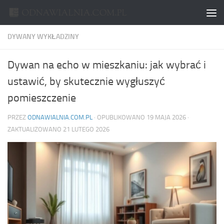
Skip to content
DYWANY WYKŁADZINY
Dywan na echo w mieszkaniu: jak wybrać i
ustawić, by skutecznie wygłuszyć
pomieszczenie
PRZEZ
ODNAWIALNIA.COM.PL
· OPUBLIKOWANO
19 MAJA 2026
·
ZAKTUALIZOWANO
21 LUTEGO 2026