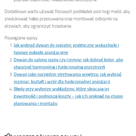
Dodatkowo warto używać filcowych podkładek pod nogi mebli, aby
zredukować hałas przesuwania oraz montować odbojniki na
drzwiach, aby ograniczyć trzaskanie.
Powiązane wpisy:
Jak wybrać dywan do sypialni: praktyczne wskazówki i
typowe pułapki aranżacyjne
Dywan do salonu jasny czy ciemny: jak dobrać kolor, aby
stworzyć harmonijną i funkcjonalną przestrzeń
Dywan jako narzędzie strefowania wnętrza: jak wybrać
rozmiar, kształt i wzór dla funkcjonalnej aranżacji
Błędy przy wyborze wykładziny, które skracają jej
żywotność i podnoszą koszty – jak ich uniknąć na etapie
planowania i montażu