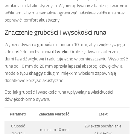
wchłaniania fal akustycznych. Wybieraj dywany z bardziej zwartymi
włóknami, aby maksymalnie ograniczyć hałaśliwe zakłócenia oraz
poprawić komfort akustyczny.
Znaczenie grubości i wysokości runa
Wybierz dywan o
grubości
minimum 10 mm, aby zwiększyć jego
zdolność do pochłaniania
dźwięku
. Grubszy dywan skuteczniej
tłumi fale dźwiękowe i redukuje echo w pomieszczeniu. Wysokość
runa od 10 mm do 20 mm sprzyja lepszej absorpcji dźwięków, a
modele typu
shaggy
z długim, miękkim włosiem zapewniają
dodatkowe korzyści akustyczne.
Oto, jak grubość i wysokość runa wpływają na właściwości
dźwiękochłonne dywanu:
Parametr
Zalecana wartość
Efekt
Grubość
Zwiększa pochłanianie
minimum 10 mm
dywanu
dźwięków