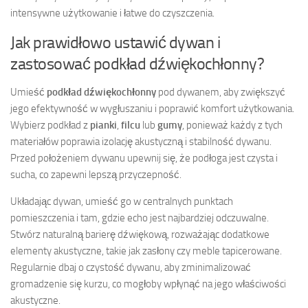
intensywne użytkowanie i łatwe do czyszczenia.
Jak prawidłowo ustawić dywan i
zastosować podkład dźwiękochłonny?
Umieść
podkład dźwiękochłonny
pod dywanem, aby zwiększyć
jego efektywność w wygłuszaniu i poprawić komfort użytkowania.
Wybierz podkład z
pianki
,
filcu
lub
gumy
, ponieważ każdy z tych
materiałów poprawia izolację akustyczną i stabilność dywanu.
Przed położeniem dywanu upewnij się, że podłoga jest czysta i
sucha, co zapewni lepszą przyczepność.
Układając dywan, umieść go w centralnych punktach
pomieszczenia i tam, gdzie echo jest najbardziej odczuwalne.
Stwórz naturalną barierę dźwiękową, rozważając dodatkowe
elementy akustyczne, takie jak zasłony czy meble tapicerowane.
Regularnie dbaj o czystość dywanu, aby zminimalizować
gromadzenie się kurzu, co mogłoby wpłynąć na jego właściwości
akustyczne.