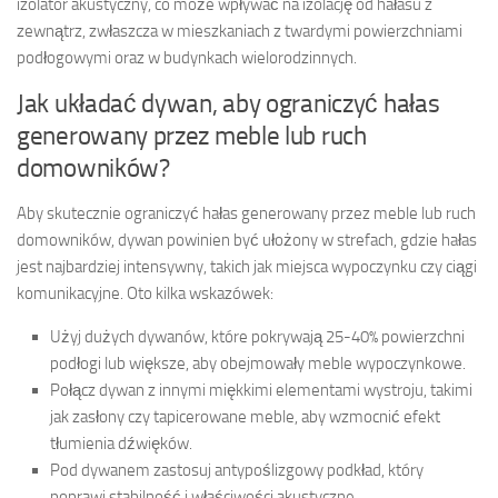
izolator akustyczny, co może wpływać na izolację od hałasu z
zewnątrz, zwłaszcza w mieszkaniach z twardymi powierzchniami
podłogowymi oraz w budynkach wielorodzinnych.
Jak układać dywan, aby ograniczyć hałas
generowany przez meble lub ruch
domowników?
Aby skutecznie ograniczyć hałas generowany przez meble lub ruch
domowników, dywan powinien być ułożony w strefach, gdzie hałas
jest najbardziej intensywny, takich jak miejsca wypoczynku czy ciągi
komunikacyjne. Oto kilka wskazówek:
Użyj dużych dywanów, które pokrywają 25-40% powierzchni
podłogi lub większe, aby obejmowały meble wypoczynkowe.
Połącz dywan z innymi miękkimi elementami wystroju, takimi
jak zasłony czy tapicerowane meble, aby wzmocnić efekt
tłumienia dźwięków.
Pod dywanem zastosuj antypoślizgowy podkład, który
poprawi stabilność i właściwości akustyczne.