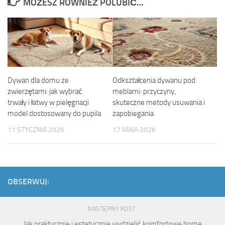
MOŻESZ RÓWNIEŻ POLUBIĆ…
Dywan dla domu ze
Odkształcenia dywanu pod
zwierzętami: jak wybrać
meblami: przyczyny,
trwały i łatwy w pielęgnacji
skuteczne metody usuwania i
model dostosowany do pupila
zapobiegania
11 STYCZNIA 2026
17 MAJA 2026
OBSERWUJ:
NASTĘPNY POST
Jak praktycznie i estetycznie wydzielić komfortowe home