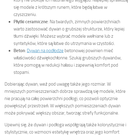
który nie blokuje ich naturalnego wyglądu. Najlepiej sprawdzą
się modele z krótszym runem, które będą łatwe w
czyszczeniu.
Płytki ceramiczne
: Na twardych, zimnych powierzchniach
warto zastosować dywan o grubszej strukturze, który lepiej
tłumi dźwięki. Możesz wybrać modele wełniane lub z
syntetyków, które są łatwe do utrzymania w czystości.
Beton
:
Dywan na podłodze
betonowej powinien mieć
właściwości dźwiękochłonne. Szukaj grubszych dywanów,
które pomogą w redukcji hałasu i zapewnią komfort pod
stopami.
Dobierając dywan, weź pod uwagę także jego rozmiar. W
mniejszych pomieszczeniach dobrze sprawdzą się modele, które
nie pracują na całej powierzchni podłogi, co pozwoli optycznie
powiększyć przestrzeń. W większych pomieszczeniach dywan
może pokrywać większy obszar, tworząc strefy funkcjonalne.
Upewnij się, że dywan i podłoga współgrają także kolorystycznie i
stylistycznie, co wzmocni estetykę wnętrza oraz jego komfort