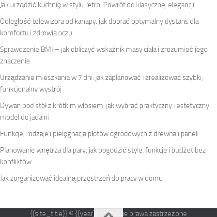
Jak urządzić kuchnię w stylu retro: Powrót do klasycznej elegancji
Odległość telewizora od kanapy: jak dobrać optymalny dystans dla
komfortu i zdrowia oczu
Sprawdzenie BMI – jak obliczyć wskaźnik masy ciała i zrozumieć jego
znaczenie
Urządzanie mieszkania w 7 dni: jak zaplanować i zrealizować szybki,
funkcjonalny wystrój
Dywan pod stół z krótkim włosiem: jak wybrać praktyczny i estetyczny
model do jadalni
Funkcje, rodzaje i pielęgnacja płotów ogrodowych z drewna i paneli
Planowanie wnętrza dla pary: jak pogodzić style, funkcje i budżet bez
konfliktów
Jak zorganizować idealną przestrzeń do pracy w domu
{{site_title}} © {{year}}. Wszelkie prawa zastrzeżone