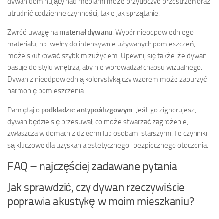
dywan dominujący nad meblami może przytłoczyć przestrzeń oraz
utrudnić codzienne czynności, takie jak sprzątanie.
Zwróć uwagę na
materiał dywanu
. Wybór nieodpowiedniego
materiału, np. wełny do intensywnie używanych pomieszczeń,
może skutkować szybkim zużyciem. Upewnij się także, że dywan
pasuje do stylu wnętrza, aby nie wprowadzał chaosu wizualnego.
Dywan z nieodpowiednią kolorystyką czy wzorem może zaburzyć
harmonię pomieszczenia.
Pamiętaj o
podkładzie antypoślizgowym
. Jeśli go zignorujesz,
dywan będzie się przesuwał, co może stwarzać zagrożenie,
zwłaszcza w domach z dziećmi lub osobami starszymi. Te czynniki
są kluczowe dla uzyskania estetycznego i bezpiecznego otoczenia.
FAQ – najczęściej zadawane pytania
Jak sprawdzić, czy dywan rzeczywiście
poprawia akustykę w moim mieszkaniu?