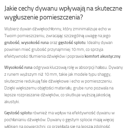
Jakie cechy dywanu wpływają na skuteczne
wygłuszenie pomieszczenia?
Wybierz dywan dźwiękochłonny, który zminimalizuje echo w
Twoim pomieszczeniu, zwracając szczególną uwagę na jego
grubość
,
wysokość runa
oraz
gęstość splotu
. Idealny dywan
powinien mieć grubość przynajmniej 10 mm, co sprzyja
efektywności tłumienia dźwięków i poprawia
komfort akustyczny
.
Wysokość runa
odgrywa kluczową rolę w absorpcji hałasu. Dywany
z runem wyższym niż 10 mm, takie jak modele typu shaggy,
skutecznie redukują fale dźwiękowe i echo w pomieszczeniu.
Dzięki większemu objętości materiału, grube runo pozwala na
lepsze rozpraszanie dźwięków, co skutkuje wyższą jakością
akustyki.
Gęstość splotu
również ma wpływ na efektywność dywanu w
pochłanianiu dźwięków. Dywany o gęstym splocie mają więcej
włókien na powierzchni, co przekłada się na lepszą zdolność