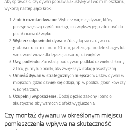
Aby sprawdzić, czy dywan poprawia akustykę w Twoim mieszkaniu,
wykonaj następujące kroki:
Zmień rozmiar dywanu:
Wybierz większy dywan, który
pokryje większą część podłogi, co zwiększy jego zdolność do
pochłaniania dźwięku.
Wybierz odpowiedni dywan:
Zdecyduj się na dywan o
grubości runa minimum 10 mm, preferując modele shaggy lub
wielowarstwowe dla lepszej absorpcji dźwięków.
Użyj podkładu:
Zainstaluj pod dywan podkład dźwiękochłonny
z filcu, gumy lub pianki, aby zwiększyć izolację akustyczną.
Umieść dywan w strategicznych miejscach:
Ustaw dywan w
miejscach, gdzie dźwięk się odbija, np. w pobliżu głośników czy
w korytarzach.
Uzupełnij wyposażenie:
Dodaj ciężkie zasłony i panele
akustyczne, aby wzmocnić efekt wygłuszenia.
Czy montaż dywanu w określonym miejscu
pomieszczenia wpływa na skuteczność