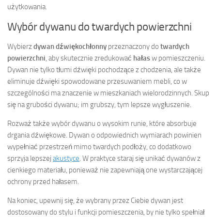
użytkowania.
Wybór dywanu do twardych powierzchni
Wybierz
dywan dźwiękochłonny
przeznaczony do
twardych
powierzchni
, aby skutecznie zredukować
hałas
w pomieszczeniu.
Dywan nie tylko tłumi dźwięki pochodzące z chodzenia, ale także
eliminuje dźwięki spowodowane przesuwaniem mebli, co w
szczególności ma znaczenie w mieszkaniach wielorodzinnych. Skup
się na grubości dywanu; im grubszy, tym lepsze wygłuszenie.
Rozważ także wybór dywanu o wysokim runie, które absorbuje
drgania dźwiękowe. Dywan o odpowiednich wymiarach powinien
wypełniać przestrzeń mimo twardych podłoży, co dodatkowo
sprzyja lepszej
akustyce
. W praktyce staraj się unikać dywanów z
cienkiego materiału, ponieważ nie zapewniają one wystarczającej
ochrony przed hałasem.
Na koniec, upewnij się, że wybrany przez Ciebie dywan jest
dostosowany do stylu i funkcji pomieszczenia, by nie tylko spełniał