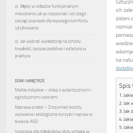
Sztucz
Błędy w układzie funkcjonalnym
ich zal
mieszkania: jak je rozpoznać i od czego
zieleni
zacząć poprawki dla lepszego komfortu
rozmiar
użytkowania
pomiesz
Jak wybrać wykładzinę na schody:
wiedzie
trwałość, bezpieczeństwo i estetyka w
wkompon
praktyce
na natu
dodatk
DOM I WNĘTRZE
Spis 
Meble indyjskie – sklep z autentycznymi i
Jaki
egzotycznymi wzorami
Jak 
Naprawa pralek – Zrozumieć koszty,
Jak 
wyzwania i ekologiczne korzyści napraw w
Jaki
świecie AGD
Jaki
Inspiracje dla miłośników stylu vintage w