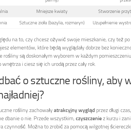
alnia
Mniejsze kwiaty
Stworzenie przyt
hnia
Sztuczne zioła (bazylia, rozmaryn)
Uzupełnienie wystroj
lędu na to, czy chcesz ożywić swoje mieszkanie, czy też po
jesz elementów, które będą wyglądały dobrze bez koniecznoś
e rośliny są doskonałym wyborem w każdym pomieszczeniu
 wnętrza i ciesz się ich urodą przez cały rok.
 dbać o sztuczne rośliny, aby 
najładniej?
uczne rośliny zachowały
atrakcyjny wygląd
przez długi czas,
ne dbanie o nie. Przede wszystkim,
czyszczenie
z kurzu i zan
a czynność. Można to zrobić za pomocą wilgotnej ściereczki