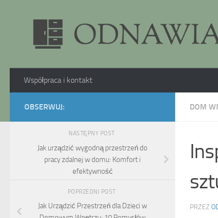
Skip to content
Współpraca i kontakt
OBSERWUJ:
DOM W
NASTĘPNY POST
Ins
Jak urządzić wygodną przestrzeń do
pracy zdalnej w domu: Komfort i
efektywność
szt
POPRZEDNI POST
Jak Urządzić Przestrzeń dla Dzieci w
PRZEZ
O
Domowym Wnętrzu: 10 Pomysłów