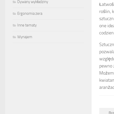
Dywany wykładziny
Łatwość
roślin,
Ergonomia zera
sztuczn
one ide
Inne tematy
codzien
Wynajem
Sztuczn
pozwala
względu
pewno z
Możemy
kwiatam
aranżacj
Br