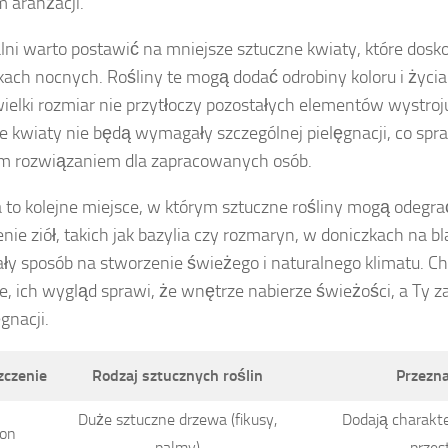
 aranżacji.
lni warto postawić na mniejsze sztuczne kwiaty, które dosk
ikach nocnych. Rośliny te mogą dodać odrobiny koloru i życia 
wielki rozmiar nie przytłoczy pozostałych elementów wystro
e kwiaty nie będą wymagały szczególnej pielęgnacji, co spra
m rozwiązaniem dla zapracowanych osób.
 to kolejne miejsce, w którym sztuczne rośliny mogą odegra
nie ziół, takich jak bazylia czy rozmaryn, w doniczkach na 
ły sposób na stworzenie świeżego i naturalnego klimatu. Cho
e, ich wygląd sprawi, że wnętrze nabierze świeżości, a Ty z
gnacji.
zczenie
Rodzaj sztucznych roślin
Przezn
Duże sztuczne drzewa (fikusy,
Dodają charakte
lon
palmy)
przes