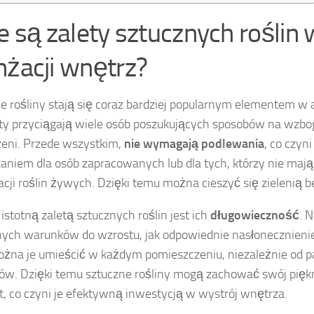
ie są zalety sztucznych roślin 
nżacji wnętrz?
e rośliny stają się coraz bardziej popularnym elementem w a
ety przyciągają wiele osób poszukujących sposobów na wzbo
zeni. Przede wszystkim,
nie wymagają podlewania
, co czyn
aniem dla osób zapracowanych lub dla tych, którzy nie maj
acji roślin żywych. Dzięki temu można cieszyć się zielenią b
 istotną zaletą sztucznych roślin jest ich
długowieczność
. 
nych warunków do wzrostu, jak odpowiednie nasłonecznienie
żna je umieścić w każdym pomieszczeniu, niezależnie od 
w. Dzięki temu sztuczne rośliny mogą zachować swój pięk
at, co czyni je efektywną inwestycją w wystrój wnętrza.