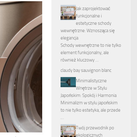
Jak zaprojektować
funkcjonalne i
estetyczne schody
wewnętrzne: Wznosząca się
elegancja
Schody wewnętrzne to nie tylko
element funkcjonalny, ale
również kluczowy …
claudy bay sauvignon blanc
Minimalistyczne
Wnętrze w Stylu
Japońskim: Spokój i Harmonia
Minimalizm w stylu japońskim
to nie tylko estetyka, ale przede
…
Twój przewodnik po
ekologicznych