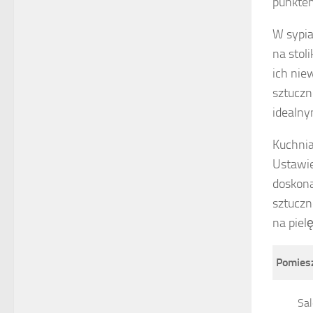
punktem
W sypia
na stol
ich nie
sztuczn
idealny
Kuchnia
Ustawie
doskona
sztuczn
na pielę
Pomies
Sa