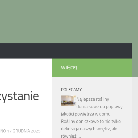
WIĘCEJ
POLECAMY
zystanie
Najlepsze rośliny
doniczkowe do poprawy
jakości powietrza w domu
Rośliny doniczkowe to nie tylko
dekoracja naszych wnętrz, ale
ANO
17 GRUDNIA 2025
również …