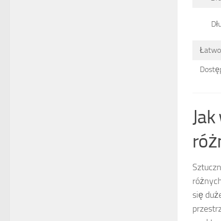
Dł
Łatwo
Dostę
Jak
róż
Sztuczn
różnych
się duż
przestr