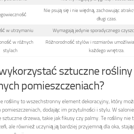
Nie psują się i nie więdną, zachowując atrak
ugowieczność
długi czas.
ść w utrzymaniu
Wymagają jedynie sporadycznego czyszcz
pność w różnych
Różnorodność stylów i rozmiarów umożliwi
stylach
każdego wnętrza.
 wykorzystać sztuczne rośliny
nych pomieszczeniach?
e rośliny to wszechstronny element dekoracyjny, który mo
 pomieszczeniach, dodając im przytulności i stylu. W saloni
e sztuczne drzewa, takie jak fikusy czy palmy. Te rośliny nie 
zeń, ale również uczynią ją bardziej przyjemną dla oka, stają