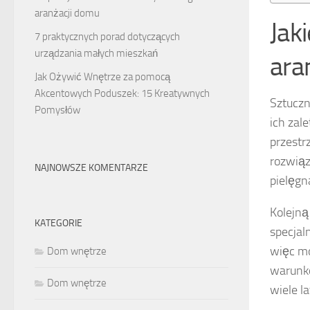
aranżacji domu
Jak
7 praktycznych porad dotyczących
urządzania małych mieszkań
ara
Jak Ożywić Wnętrze za pomocą
Akcentowych Poduszek: 15 Kreatywnych
Sztuczn
Pomysłów
ich zal
przestr
rozwiąz
NAJNOWSZE KOMENTARZE
pielęgn
Kolejną
KATEGORIE
specjal
więc mo
Dom wnętrze
warunkó
Dom wnętrze
wiele l