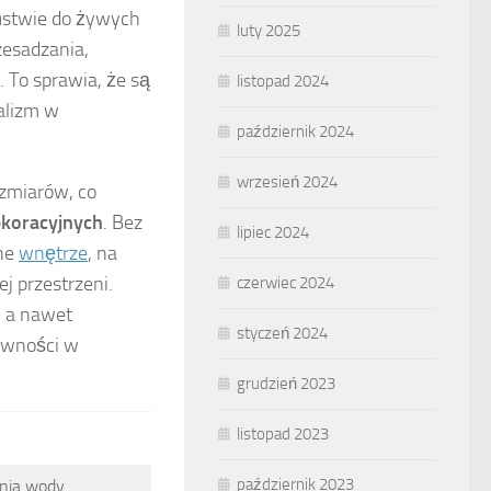
eństwie do żywych
luty 2025
zesadzania,
 To sprawia, że są
listopad 2024
alizm w
październik 2024
wrzesień 2024
ozmiarów, co
ekoracyjnych
. Bez
lipiec 2024
lne
wnętrze
, na
j przestrzeni.
czerwiec 2024
 a nawet
styczeń 2024
tywności w
grudzień 2023
listopad 2023
październik 2023
ania wody.