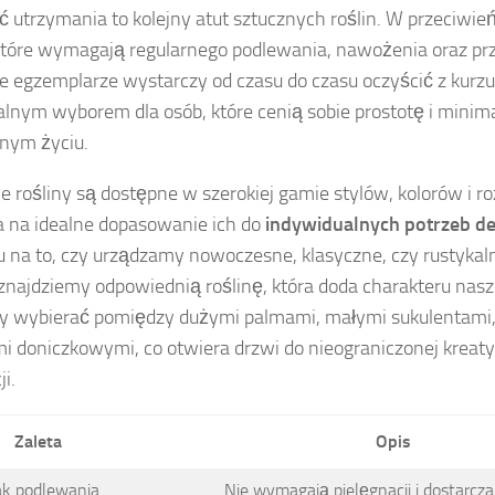
 utrzymania to kolejny atut sztucznych roślin. W przeciwi
 które wymagają regularnego podlewania, nawożenia oraz pr
e egzemplarze wystarczy od czasu do czasu oczyścić z kurzu.
alnym wyborem dla osób, które cenią sobie prostotę i minim
nym życiu.
e rośliny są dostępne w szerokiej gamie stylów, kolorów i r
 na idealne dopasowanie ich do
indywidualnych potrzeb d
 na to, czy urządzamy nowoczesne, klasyczne, czy rustyka
najdziemy odpowiednią roślinę, która doda charakteru nasze
 wybierać pomiędzy dużymi palmami, małymi sukulentami,
i doniczkowymi, co otwiera drzwi do nieograniczonej krea
i.
Zaleta
Opis
ak podlewania
Nie wymagają pielęgnacji i dostarcz