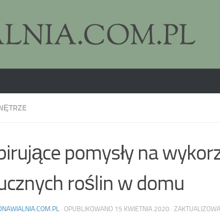
NĘTRZE
pirujące pomysły na wykor
ucznych roślin w domu
DNAWIALNIA.COM.PL
· OPUBLIKOWANO
15 KWIETNIA 2020
· ZAKTUALIZOW