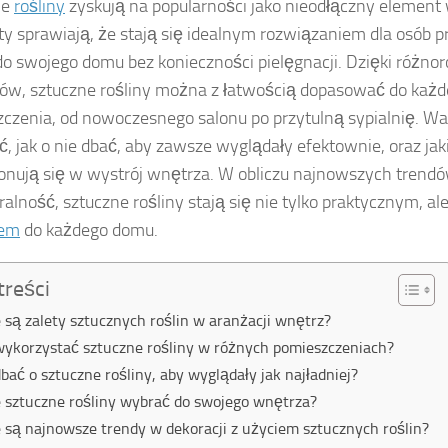
ne
rośliny
zyskują na popularności jako nieodłączny element 
ety sprawiają, że stają się idealnym rozwiązaniem dla osób
 do swojego domu bez konieczności pielęgnacji. Dzięki różnor
ów, sztuczne rośliny można z łatwością dopasować do każ
czenia, od nowoczesnego salonu po przytulną sypialnię. Wa
ć, jak o nie dbać, aby zawsze wyglądały efektownie, oraz jaki
ują się w wystrój wnętrza. W obliczu najnowszych trendów
ralność, sztuczne rośliny stają się nie tylko praktycznym, al
iem
do każdego domu.
treści
e są zalety sztucznych roślin w aranżacji wnętrz?
wykorzystać sztuczne rośliny w różnych pomieszczeniach?
dbać o sztuczne rośliny, aby wyglądały jak najładniej?
e sztuczne rośliny wybrać do swojego wnętrza?
e są najnowsze trendy w dekoracji z użyciem sztucznych roślin?