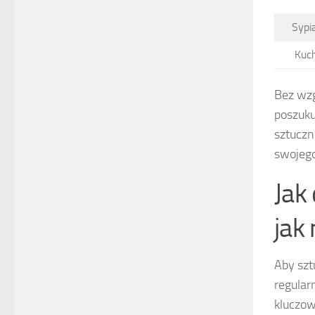
Sypi
Kuc
Bez wzg
poszuku
sztuczn
swojego
Jak
jak 
Aby szt
regular
kluczow