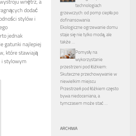
wystroju wnętrz, a
technologiach
 pragnących dodać
grzewczych: od pomp ciepła po
odności stylów i
dofinansowania
dego
Ekologiczne ogrzewanie domu
staje się nie tylko modą, ale
rto jednak
także …
e gatunki najlepiej
Pomysły na
, które stawiają
wykorzystanie
e i stylowym
przestrzeni pod łóżkiem:
Skuteczne przechowywanie w
niewielkim miejscu
Przestrzeń pod łóżkiem często
bywa niedoceniana, a
tymczasem może stać …
ARCHIWA