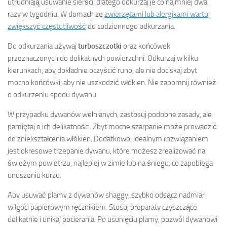
utrudniają usuwanie sierści, dlatego odkurzaj je co najmniej dwa
razy w tygodniu. W domach ze
zwierzętami lub alergikami warto
zwiększyć częstotliwość
do codziennego odkurzania.
Do odkurzania używaj
turboszczotki
oraz końcówek
przeznaczonych do delikatnych powierzchni. Odkurzaj w kilku
kierunkach, aby dokładnie oczyścić runo, ale nie dociskaj zbyt
mocno końcówki, aby nie uszkodzić włókien. Nie zapomnij również
o odkurzeniu spodu dywanu.
W przypadku dywanów wełnianych, zastosuj podobne zasady, ale
pamiętaj o ich delikatności. Zbyt mocne szarpanie może prowadzić
do zniekształcenia włókien. Dodatkowo, idealnym rozwiązaniem
jest okresowe trzepanie dywanu, które możesz zrealizować na
świeżym powietrzu, najlepiej w zimie lub na śniegu, co zapobiega
unoszeniu kurzu.
Aby usuwać plamy z dywanów shaggy, szybko odsącz nadmiar
wilgoci papierowym ręcznikiem. Stosuj preparaty czyszczące
delikatnie i unikaj pocierania. Po usunięciu plamy, pozwól dywanowi