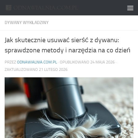
Skip to content
DYWANY WYKŁADZINY
Jak skutecznie usuwać sierść z dywanu:
sprawdzone metody i narzędzia na co dzień
PRZEZ
ODNAWIALNIA.COM.PL
· OPUBLIKOWANO
24 MAJA 2026
·
ZAKTUALIZOWANO
21 LUTEGO 2026