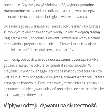
codziennie. Aby zwiększyć efektywność, wykonuj
powolne
i
równomierne
ruchy podczas odkurzania, co pozwoli na lepsze
zbieranie sierści z powierzchni i głębszych warstw runa.
Do szybkiego usuwania sierści między odkurzaniami korzystaj z
gumowych rękawic nawilżonych wodą lub rolki z
klejącą taśmą
.
Regularnie stosuj spryskanie dywanu roztworem wody z octem –
odpowiednia proporcja to 1:1 lub 1:3. Pozwoli to na łatwiejsze
oddzielanie sierści i neutralizowanie zapachów.
Co miesiąc posyp dywan
sodą oczyszczoną
, pozostaw na kilka
godzin, a następnie odkurz, by zneutralizować zapachy. W
przypadku dywanów shaggy łącz różne metody czyszczenia: użyj
wałka lub gumowych rękawic, wilgotnej ściereczki oraz odkurzacza
z specjalną końcówką. Przy intensywnym zabrudzeniu zaplanuj
gruntowne pranie dywanu lub zleć profesjonalne czyszczenie, aby
zachować jego dobry stan.
Wpływ rodzaju dywanu na skuteczność