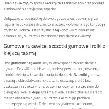
linienia zwierząt, co sprzyja redukcji zalegania włosów oraz pomaga
eliminować nieprzyjemne zapachy.
Dołączając turboszczotkę do swojego zestawu, upewnij się, że
regularnie odkurzasz dywan, co znacząco wpływa na jego kondycję i
czystość. Dobrze jest korzystać z tej końcówki minimum raz
dziennie, aby skutecznie zapanować nad sierścią zwierząt.
Gumowe rękawice, szczotki gumowe i rolki z
klejącą taśmą
Użyj
gumowych rękawic
, aby w łatwy sposób zebrać sierść z
dywanu. Po zwilżeniu ich wodą, pocieraj powierzchnię dywanu, a
sierść sklei się w łatwe do usunięcia kłębuszki.
Szczotki gumowe
działają elektrostatycznie, skutecznie usuwając sierść bez
uszkadzania struktury runa, co czyni je idealnym narzędziem do
pielęgnacji. Rolki
z klejącą taśmą
, z kolei, szybko zbierają sierść z
małych obszarów dywanu, skutecznie eliminując problem
unoszącego się włosia. Dzięki tym przydatnym akcesoriom,