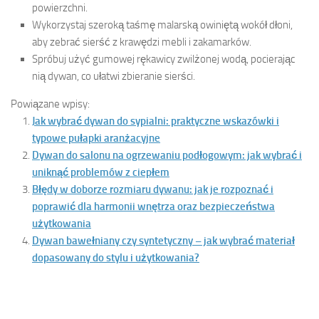
powierzchni.
Wykorzystaj szeroką taśmę malarską owiniętą wokół dłoni,
aby zebrać sierść z krawędzi mebli i zakamarków.
Spróbuj użyć gumowej rękawicy zwilżonej wodą, pocierając
nią dywan, co ułatwi zbieranie sierści.
Powiązane wpisy:
Jak wybrać dywan do sypialni: praktyczne wskazówki i
typowe pułapki aranżacyjne
Dywan do salonu na ogrzewaniu podłogowym: jak wybrać i
uniknąć problemów z ciepłem
Błędy w doborze rozmiaru dywanu: jak je rozpoznać i
poprawić dla harmonii wnętrza oraz bezpieczeństwa
użytkowania
Dywan bawełniany czy syntetyczny – jak wybrać materiał
dopasowany do stylu i użytkowania?