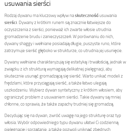
usuwania sierści
Rodzaj dywanu ma kluczowy wpływ na
skuteczność
usuwania
sierści
. Dywany z krótkim runem są znacznie łatwiejsze do
oczyszczenia z sierści, ponieważ ich zwarte włosie utrudnia
gromadzenie brudu i zanieczyszczeń. W porównaniu do nich,
dywany shaggy i wełniane posiadają długie, puszyste runo, które
zatrzymuje sierść głęboko w strukturze, co utrudnia jej usunięcie.
Dywany wełniane charakteryzują się estetyką i trwałością, jednak w
związku z ich strukturą wymagają delikatnej pielęgnacji, aby
skutecznie usunąć gromadzącą się sierść. Warto unikać modeli z
frędzlami, które przyciągają sierść, a także łatwo ulegają
uszkodzeniu. Wybierz dywan syntetyczny z krótkim włosiem, aby
ograniczyć problem z usuwaniem sierści. Takie dywany są mniej
chłonne, co sprawia, że także zapachy trudniej się gromadzą.
Decydując się na dywan, zwróć uwagę na jego strukturę oraz typ
włosia. Wybór odpowiedniego typu dywanu ułatwi Ci codzienną
pielęgnację i sprzątanie, a także pozwoli uniknąć zbędnych