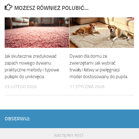
MOŻESZ RÓWNIEŻ POLUBIĆ…
Jak skutecznie zredukować
Dywan dla domu ze
zapach nowego dywanu:
zwierzętami: jak wybrać
praktyczne metody i typowe
trwały i łatwy w pielęgnacji
pułapki do uniknięcia
model dostosowany do pupila
23 LUTEGO 2026
11 STYCZNIA 2026
OBSERWUJ:
NASTĘPNY POST