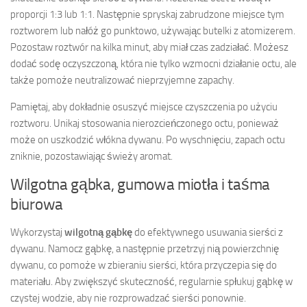
proporcji 1:3 lub 1:1. Następnie spryskaj zabrudzone miejsce tym
roztworem lub nałóż go punktowo, używając butelki z atomizerem.
Pozostaw roztwór na kilka minut, aby miał czas zadziałać. Możesz
dodać sodę oczyszczoną, która nie tylko wzmocni działanie octu, ale
także pomoże neutralizować nieprzyjemne zapachy.
Pamiętaj, aby dokładnie osuszyć miejsce czyszczenia po użyciu
roztworu. Unikaj stosowania nierozcieńczonego octu, ponieważ
może on uszkodzić włókna dywanu. Po wyschnięciu, zapach octu
zniknie, pozostawiając świeży aromat.
Wilgotna gąbka, gumowa miotła i taśma
biurowa
Wykorzystaj
wilgotną gąbkę
do efektywnego usuwania sierści z
dywanu. Namocz gąbkę, a następnie przetrzyj nią powierzchnię
dywanu, co pomoże w zbieraniu sierści, która przyczepia się do
materiału. Aby zwiększyć skuteczność, regularnie spłukuj gąbkę w
czystej wodzie, aby nie rozprowadzać sierści ponownie.