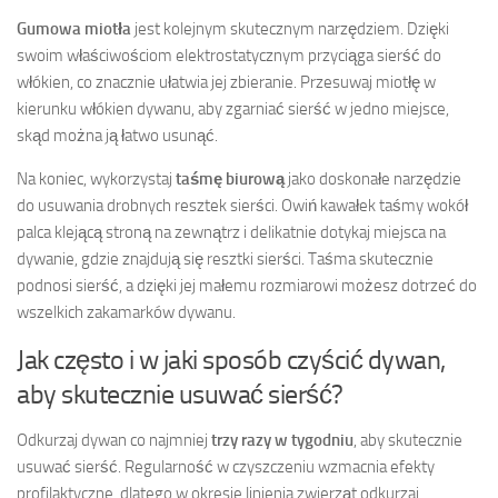
Gumowa miotła
jest kolejnym skutecznym narzędziem. Dzięki
swoim właściwościom elektrostatycznym przyciąga sierść do
włókien, co znacznie ułatwia jej zbieranie. Przesuwaj miotłę w
kierunku włókien dywanu, aby zgarniać sierść w jedno miejsce,
skąd można ją łatwo usunąć.
Na koniec, wykorzystaj
taśmę biurową
jako doskonałe narzędzie
do usuwania drobnych resztek sierści. Owiń kawałek taśmy wokół
palca klejącą stroną na zewnątrz i delikatnie dotykaj miejsca na
dywanie, gdzie znajdują się resztki sierści. Taśma skutecznie
podnosi sierść, a dzięki jej małemu rozmiarowi możesz dotrzeć do
wszelkich zakamarków dywanu.
Jak często i w jaki sposób czyścić dywan,
aby skutecznie usuwać sierść?
Odkurzaj dywan co najmniej
trzy razy w tygodniu
, aby skutecznie
usuwać sierść. Regularność w czyszczeniu wzmacnia efekty
profilaktyczne, dlatego w okresie linienia zwierząt odkurzaj