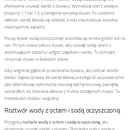
efektywnie usuwać sierść z dywanu. Wymieszaj ocet z wodą w
proporcji 1:1 lub 1:3, a następnie spryskaj dywan. Po zwilżeniu
włókien, sierść łatwiej się oddzieli, a ocet zneutralizuje wszelkie
nieprzyjemne zapachy.
Posyp dywan sodą oczyszczoną i pozostaw ją na kilka godzin lub na
noc. Po tym czasie odkurz dywan, aby usunąć sodę razem z
absorbującymi zapachy i wilgoć cząstkami sierści. To pomoże
utrzymać dywan w świeżym stanie.
Użyj wilgotnej gąbki do przecierania dywanu, aby zebrać resztki
sierści. Gąbka sprawia, że sierść łatwiej przylega do jej powierzchni.
Jako alternatywę wykorzystaj szeroką taśmę biurową, owiniętą
wokół dłoni, do zbierania włosów z trudno dostępnych miejsc. Ta
metoda jest szybka i wygodna.
Roztwór wody z octem i sodą oczyszczoną
Przygotuj
roztwór wody z octem i sodą oczyszczoną
, aby
skutecznie usunąć sierść z dywanu. Rozcieńcz ocet z wodą w