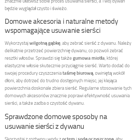
znacznie ułatwisz sobie proces usuwania sierści, a Twój dywan
będzie wyglądał czysto i świeżo.
Domowe akcesoria i naturalne metody
wspomagające usuwanie sierści
Wykorzystaj
wilgotną gąbkę
, aby zebrać sierść z dywanu. Należy
delikatnie przetrzeć powierzchnię dywanu, co pozwoli zebrać
resztki włosów. Sprawdzi się także
gumowa miotła
, której
elastyczne włosie skutecznie przyciągnie sierść. Warto dodać do
swojej procedury czyszczenia
taśmę biurową
, owiniętą wokół
dłoni, aby dotrzeć do trudno dostępnych miejsc; jej klejąca
powierzchnia doskonale zbiera sierść. Regularne stosowanie tych
domowych akcesoriów znacznie poprawi efektywność usuwania
sierści, a także zadba o czystość dywanu.
Sprawdzone domowe sposoby na
usuwanie sierści z dywanu
Skorzystaj z roztworu wody z
octem
i
sodą oczyszczoną
, aby