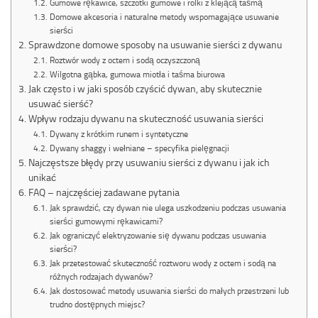
Gumowe rękawice, szczotki gumowe i rolki z klejącą taśmą
Domowe akcesoria i naturalne metody wspomagające usuwanie
sierści
Sprawdzone domowe sposoby na usuwanie sierści z dywanu
Roztwór wody z octem i sodą oczyszczoną
Wilgotna gąbka, gumowa miotła i taśma biurowa
Jak często i w jaki sposób czyścić dywan, aby skutecznie
usuwać sierść?
Wpływ rodzaju dywanu na skuteczność usuwania sierści
Dywany z krótkim runem i syntetyczne
Dywany shaggy i wełniane – specyfika pielęgnacji
Najczęstsze błędy przy usuwaniu sierści z dywanu i jak ich
unikać
FAQ – najczęściej zadawane pytania
Jak sprawdzić, czy dywan nie ulega uszkodzeniu podczas usuwania
sierści gumowymi rękawicami?
Jak ograniczyć elektryzowanie się dywanu podczas usuwania
sierści?
Jak przetestować skuteczność roztworu wody z octem i sodą na
różnych rodzajach dywanów?
Jak dostosować metody usuwania sierści do małych przestrzeni lub
trudno dostępnych miejsc?