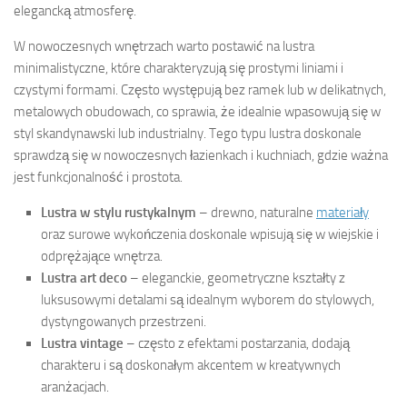
elegancką atmosferę.
W nowoczesnych wnętrzach warto postawić na lustra
minimalistyczne, które charakteryzują się prostymi liniami i
czystymi formami. Często występują bez ramek lub w delikatnych,
metalowych obudowach, co sprawia, że idealnie wpasowują się w
styl skandynawski lub industrialny. Tego typu lustra doskonale
sprawdzą się w nowoczesnych łazienkach i kuchniach, gdzie ważna
jest funkcjonalność i prostota.
Lustra w stylu rustykalnym
– drewno, naturalne
materiały
oraz surowe wykończenia doskonale wpisują się w wiejskie i
odprężające wnętrza.
Lustra art deco
– eleganckie, geometryczne kształty z
luksusowymi detalami są idealnym wyborem do stylowych,
dystyngowanych przestrzeni.
Lustra vintage
– często z efektami postarzania, dodają
charakteru i są doskonałym akcentem w kreatywnych
aranżacjach.