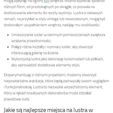
mogą wpłynąć na ogólny
styl
wnętrza. Można wybierać spośród
różnych form, od prostokątnych po okrągłe, co pozwala na
dostosowanie elementu do reszty wystroju. Lustra o ciekawych
ramach, na przykład w stylu vintage lub nowoczesnym, mogą być
doskonałym uzupełnieniem wnętrza, nadając mu osobliwości.
Umieszczanie luster w ciemnych pomieszczeniach zwiększa
wrażenie przestronności.
Połącz różne kształty i rozmiary luster, aby stworzyć
interesującą galerię na ścianie.
Wykorzystaj lustra jako dekorację na komodach lub półkach,
aby wprowadzić dodatkowe elementy stylu.
Eksperymentując z różnymi projektami, możemy stworzyć
niepowtarzalne aranżacje, które będą zachwycały swoim wyglądem
i funkcjonalnością. Lustra to niezwykle wszechstronny element,
który w rękach kreatywnych dekoratorów może zdziałać
prawdziwe cuda.
Jakie są najlepsze miejsca na lustra w