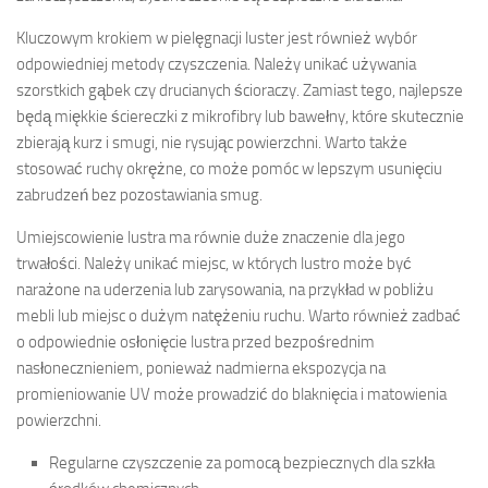
Kluczowym krokiem w pielęgnacji luster jest również wybór
odpowiedniej metody czyszczenia. Należy unikać używania
szorstkich gąbek czy drucianych ścioraczy. Zamiast tego, najlepsze
będą miękkie ściereczki z mikrofibry lub bawełny, które skutecznie
zbierają kurz i smugi, nie rysując powierzchni. Warto także
stosować ruchy okrężne, co może pomóc w lepszym usunięciu
zabrudzeń bez pozostawiania smug.
Umiejscowienie lustra ma równie duże znaczenie dla jego
trwałości. Należy unikać miejsc, w których lustro może być
narażone na uderzenia lub zarysowania, na przykład w pobliżu
mebli lub miejsc o dużym natężeniu ruchu. Warto również zadbać
o odpowiednie osłonięcie lustra przed bezpośrednim
nasłonecznieniem, ponieważ nadmierna ekspozycja na
promieniowanie UV może prowadzić do blaknięcia i matowienia
powierzchni.
Regularne czyszczenie za pomocą bezpiecznych dla szkła