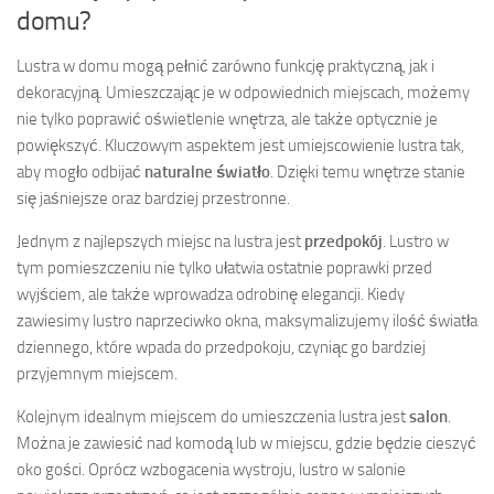
domu?
Lustra w domu mogą pełnić zarówno funkcję praktyczną, jak i
dekoracyjną. Umieszczając je w odpowiednich miejscach, możemy
nie tylko poprawić oświetlenie wnętrza, ale także optycznie je
powiększyć. Kluczowym aspektem jest umiejscowienie lustra tak,
aby mogło odbijać
naturalne światło
. Dzięki temu wnętrze stanie
się jaśniejsze oraz bardziej przestronne.
Jednym z najlepszych miejsc na lustra jest
przedpokój
. Lustro w
tym pomieszczeniu nie tylko ułatwia ostatnie poprawki przed
wyjściem, ale także wprowadza odrobinę elegancji. Kiedy
zawiesimy lustro naprzeciwko okna, maksymalizujemy ilość światła
dziennego, które wpada do przedpokoju, czyniąc go bardziej
przyjemnym miejscem.
Kolejnym idealnym miejscem do umieszczenia lustra jest
salon
.
Można je zawiesić nad komodą lub w miejscu, gdzie będzie cieszyć
oko gości. Oprócz wzbogacenia wystroju, lustro w salonie