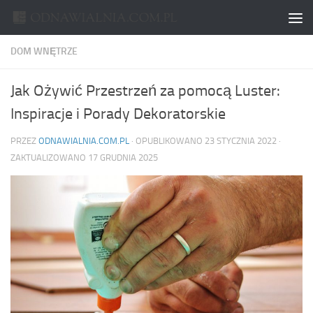
Skip to content
DOM WNĘTRZE
Jak Ożywić Przestrzeń za pomocą Luster:
Inspiracje i Porady Dekoratorskie
PRZEZ
ODNAWIALNIA.COM.PL
· OPUBLIKOWANO
23 STYCZNIA 2022
·
ZAKTUALIZOWANO
17 GRUDNIA 2025