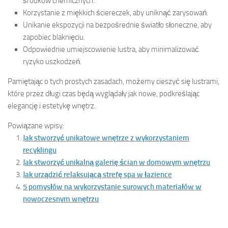
środków chemicznych.
Korzystanie z miękkich ściereczek, aby uniknąć zarysowań.
Unikanie ekspozycji na bezpośrednie światło słoneczne, aby
zapobiec blaknięciu.
Odpowiednie umiejscowienie lustra, aby minimalizować
ryzyko uszkodzeń.
Pamiętając o tych prostych zasadach, możemy cieszyć się lustrami,
które przez długi czas będą wyglądały jak nowe, podkreślając
elegancję i estetykę wnętrz.
Powiązane wpisy:
Jak stworzyć unikatowe wnętrze z wykorzystaniem
recyklingu
Jak stworzyć unikalną galerię ścian w domowym wnętrzu
Jak urządzić relaksującą strefę spa w łazience
5 pomysłów na wykorzystanie surowych materiałów w
nowoczesnym wnętrzu