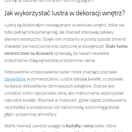
czyniąc je bardziej harmonijnym lub intrygującym.
Jak wykorzystać lustra w dekoracji wnętrz?
Lustra są doskonałym rozwiązaniem w dekoracji wnętrz, które nie
tylko pełnią funkcjonalną rolę, ale również stanowią ciekawy
element estetyczny. Dzięki nim możemy w prosty sposób zmienić
charakter pomieszczenia oraz optycznie je powiększyć.
Duże lustra
umieszczone na ścianach
sprawiają, że nawet niewielkie
przestrzenie stają się bardziej przestronne i jasne.
Odpowiednie umiejscowienie luster może znacząco poprawić
oświetlenie
w pomieszczeniu. Lustra odbijają światło, co pozwala
na lepsze doświetlenie ciemniejszych zakątków. Dobrze jest
umieścić lustro naprzeciwko okna, aby maksymalnie wykorzystać
naturalne światło. Również w miejscach, gdzie często przebywamy,
na przykład w przedpokoju lub nad komodą, lustra mogą dodać
głębi i przyjemnej atmosfery.
Warto również zwrócić uwagę na
kształty
i
ramy
luster, które