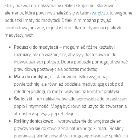
który pozwoli na maksymalny relaks i skupienie. Kluczowe
elementy, które powinny znaleźć się w takim
wnętrzu
, to wygodne
poduszki i maty do medytacji. Dzięki nim można przyjąć
komfortową pozycję, co jest istotne dla efektywności praktyk
medytacyjnych.
Poduszki do medytacji
– mogą mieć różne kształty i
rozmiary, ale najważniejsze, aby były dostosowane do
indywidualnych potrzeb. Dobre poduszki pomogą utrzymać
prawidłową postawę ciała podczas medytacji.
Mata do medytacji
– stanowi nie tylko wygodną
powierzchnię, ale również oddziela medytującą osobę od
chłodnej podłogi, co może wpłynąć na komfort praktyki.
Świeczki
– ich delikatne światło wprowadza do przestrzeni
ciepło i intymność. Mogą być również użyte do stworzenia
atmosfery sprzyjającej refleksji.
Rośliny doniczkowe
– wprowadzenie do wnętrza zieleni
przyczynia się do stworzenia naturalnego klimatu. Rośliny
poprawiają jakość powietrza i mogą wprowadzać spokój, co