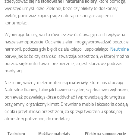
zdecydować się na
stonowane i naturalne kolory
, które pomogą
wyciszyć umysł i ciało. Zielenie, beże czy błękity to doskonały
wybór, ponieważ kojarzą się z naturą, co sprzyja skupieniu i
kontemplacji.
Wybierając kolory, warto również zwrócić uwagę na ich wpływ na
nasze samopoczucie. Odcienie zieleni mogą wprowadzać poczucie
harmonii, podczas gdy błękit działa kojąco i uspokajająco.
Neutralne
barwy, jak beże czy szarości, stwarzają przestrzeń, w której można
poczuć się komfortowo i bezpiecznie, co jest kluczowe podczas
medytacji.
Nie mniej ważnym elementem są
materiały
, które nas otaczają.
Naturalne tkaniny, takie jak bawełna czy len, są idealnym wyborem,
ponieważ pozwalają skórze oddychać i wprowadzają do wnętrza
przyjemny, organiczny klimat. Drewniane meble i akcesoria dodają
ciepła i przytulności przestrzeni, co sprzyja tworzeniu spokojnej
atmosfery potrzebnej do medytacji.
Typ koloru
Możliwe materiały
Efekty na samopoczucie