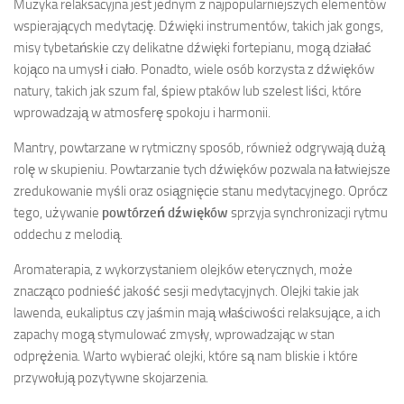
Muzyka relaksacyjna jest jednym z najpopularniejszych elementów
wspierających medytację. Dźwięki instrumentów, takich jak gongs,
misy tybetańskie czy delikatne dźwięki fortepianu, mogą działać
kojąco na umysł i ciało. Ponadto, wiele osób korzysta z dźwięków
natury, takich jak szum fal, śpiew ptaków lub szelest liści, które
wprowadzają w atmosferę spokoju i harmonii.
Mantry, powtarzane w rytmiczny sposób, również odgrywają dużą
rolę w skupieniu. Powtarzanie tych dźwięków pozwala na łatwiejsze
zredukowanie myśli oraz osiągnięcie stanu medytacyjnego. Oprócz
tego, używanie
powtórzeń dźwięków
sprzyja synchronizacji rytmu
oddechu z melodią.
Aromaterapia, z wykorzystaniem olejków eterycznych, może
znacząco podnieść jakość sesji medytacyjnych. Olejki takie jak
lawenda, eukaliptus czy jaśmin mają właściwości relaksujące, a ich
zapachy mogą stymulować zmysły, wprowadzając w stan
odprężenia. Warto wybierać olejki, które są nam bliskie i które
przywołują pozytywne skojarzenia.