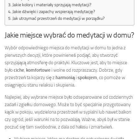
Jakie kolory i materiały sprzyjają medytacji?
Jakie dźwięki i zapachy wspierają medytację?
Jak utrzymać przestrzeń do medytacji w porządku?
Jakie miejsce wybrać do medytacji w domu?
Wybór odpowiedniego miejsca do medytacji w domu to jedna z
pierwszych decyzji, które powinieneś podjąć, aby stworzyć
sprzyjającą atmosferę do praktyki. Kluczowe jest, aby to miejsce
było
ciche
,
komfortowe
i wolne od rozpraszaczy. Dobrze, gdy
przestrzeń ta kojarzy się z
harmonią
i
spokojem
, co pomoże w
osiągnięciu stanu relaksu i skupienia.
Najlepiej, aby wybrane miejsce było odseparowane od codziennych
zadań i zgiełku domowego. Może to być specjalnie przygotowany
kącik w pokoju, wydzielona przestrzeń w sypialni lub nawet balkon
czy ogród, jeśli warunki na to pozwalają. Ważne, abyś był w stanie
poczuć się tam swobodnie, z dala od hałasu i zmartwień.
Wybierz miejsce, które ma dostęp do naturalnego światła.