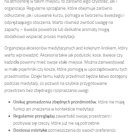
na atmosferę w takim miejscu, to zarówno jego czystość, jak i
organizacja. Regularne sprzątanie, które obejmuje zarówno
odkurzanie, jak i usuwanie kurzu, pomaga w tworzeniu świeżego i
odprężającego otoczenia. Warto również zwrócić uwagę na
zapachy – świeże powietrze lub delikatne aromaty mogą
dodatkowo wspierać proces medytacji.
Organizacja akcesoriów medytacyjnych jest kolejnym krokiem, który
warto wprowadzić. Akcesoria takie jak poduszki, koce, świece czy
kadzidła powinny mieć swoje stałe miejsce. Można zainwestować
w małe pojemniki czy kosze, które pomogą w uporządkowaniu tych
przedmiotów. Dzięki temu każdy przedmiot będzie łatwo dostępny
podczas medytacji, co pozwoli na szybkie przygotowanie
przestrzeni bez zbędnego rozpraszania uwagi.
Unikaj gromadzenia zbędnych przedmiotów
, które nie mają
funkcji ani znaczenia w kontekście medytacji.
Regularnie przeglądaj
zawartość swojej przestrzeni i
pozbywaj się rzeczy, które już nie są potrzebne.
Dostosuj estetykę
pomieszczenia do swoich preferencji;