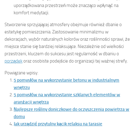
uporządkowana przestrzeń może znacząco wpłynąć na
komfort medytacji.
Stworzenie sprzyjającej atmosfery obejmuje również dbanie o
estetykę pomieszczenia. Zastosowanie minimalizmu w
dekoracjach, wybór naturalnych kolorów oraz roślinności sprawi, że
miejsce stanie się bardziej relaksujące. Niezależnie od wielkości
przestrzeni, kluczem do sukcesu jest regularność w dbaniu o
porządek
oraz osobiste podejście do organizacji tej ważnej strefy.
Powiązane wpisy:
5 pomysłów na wykorzystanie betonu w industrialnym
wnętrzu
5 pomysłów na wykorzystanie szklanych elementów w
aranżacji wnętrza
Najlepsze rośliny doniczkowe do oczyszczenia powietrza w
domu
Jak urządzić przytulny kącik relaksu na tarasie