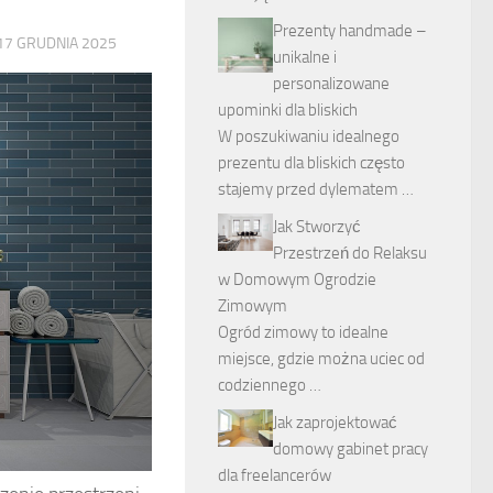
Prezenty handmade –
17 GRUDNIA 2025
unikalne i
personalizowane
upominki dla bliskich
W poszukiwaniu idealnego
prezentu dla bliskich często
stajemy przed dylematem …
Jak Stworzyć
Przestrzeń do Relaksu
w Domowym Ogrodzie
Zimowym
Ogród zimowy to idealne
miejsce, gdzie można uciec od
codziennego …
Jak zaprojektować
domowy gabinet pracy
dla freelancerów