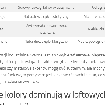
eton
Surowy, trwały, łatwy w utrzymaniu
Podłogi, 
egła
Naturalny, ciepły, estetyczny
Akcenty na ś
Wytrzymała, nowoczesna,
tal
Meble, oku
metaliczna
ewno
Naturalne, ciepłe, klasyczne
Meble, podłogi, 
acji industrialnej ważne jest, aby wybierać
surowe, nieprz
ły
, które podkreślają charakter wnętrza. Elementy metalowe,
ebli czy metalowe akcenty, mogą być subtelnym, ale moc
zeni. Ciekawym pomysłem jest łączenie różnych tekstur, co
ji i nadaje jej wymiaru.
ie kolory dominują w loftowyc