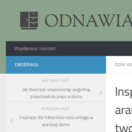
Skip to content
Współpraca i kontakt
OBSERWUJ:
DOM W
NASTĘPNY POST
Ins
Jak stworzyć nowoczesną i wygodną
przestrzeń do pracy w domu
ara
POPRZEDNI POST
Inspiracje dla miłośników stylu vintage w
tw
aranżacji domu