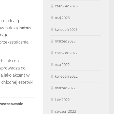
czerwiec 2023
maj 2023
óre oddają
rów należą
beton
,
kwiecień 2023
orząc
marzec 2023
przekształcenia
czerwiec 2022
, jak i na
maj 2022
, wprowadza do
na jako akcent w
kwiecień 2022
 chłodnej estetyki
marzec 2022
luty 2022
 zastosowanie
styczeń 2022