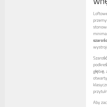
wnę
Loftowe
przemys
stonowa
minimal
szarośc
wystroj
Szaroś
podkreś
głębię,
otwarty
klasycz
przytul
Aby zac