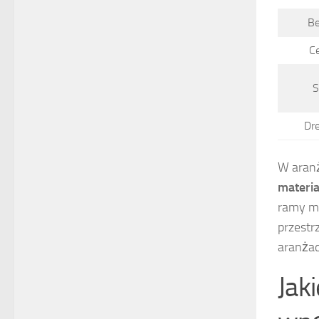
B
C
S
Dr
W aranż
materia
ramy m
przestr
aranżac
Jak