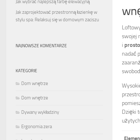
Jak wybrać najlepszą farbę elewacyjną
wnę
Jak zaprojektować przestronną łazienkę w
stylu spa: Relaksuj się w domowym zaciszu
Loftowy
swojej 
i
prost
NAJNOWSZE KOMENTARZE
nadać p
zaaranż
swobodn
KATEGORIE
Dom wnętrze
Wysokie
przestr
Dom wnętrze
pomiesz
Dzięki 
Dywany wykładziny
użytych
Ergonomia zera
Elemen