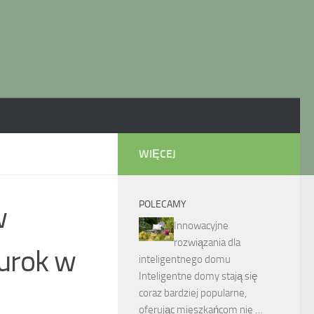
WIĘCEJ
POLECAMY
w
Innowacyjne
rozwiązania dla
 urok w
inteligentnego domu
Inteligentne domy stają się
coraz bardziej popularne,
oferując mieszkańcom nie …