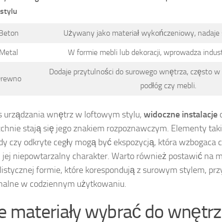
stylu
Beton
Używany jako materiał wykończeniowy, nadaje
Metal
W formie mebli lub dekoracji, wprowadza indust
Dodaje przytulności do surowego wnętrza, często w
rewno
podłóg czy mebli.
 urządzania wnętrz w loftowym stylu,
widoczne instalacje
o
chnie stają się jego znakiem rozpoznawczym. Elementy takie 
y czy odkryte cegły mogą być ekspozycją, która wzbogaca c
 jej niepowtarzalny charakter. Warto również postawić na m
istycznej formie, które korespondują z surowym stylem, pr
nalne w codziennym użytkowaniu.
ie materiały wybrać do wnętrz