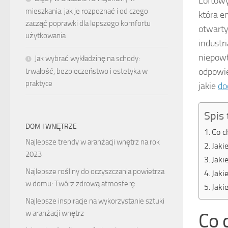
Loftow
mieszkania: jak je rozpoznać i od czego
która e
zacząć poprawki dla lepszego komfortu
otwarty
użytkowania
industr
niepowt
Jak wybrać wykładzinę na schody:
odpowie
trwałość, bezpieczeństwo i estetyka w
praktyce
jakie
do
Spis 
DOM I WNĘTRZE
Co c
Najlepsze trendy w aranżacji wnętrz na rok
Jaki
2023
Jaki
Najlepsze rośliny do oczyszczania powietrza
Jaki
w domu: Twórz zdrową atmosferę
Jaki
Najlepsze inspiracje na wykorzystanie sztuki
w aranżacji wnętrz
Co 