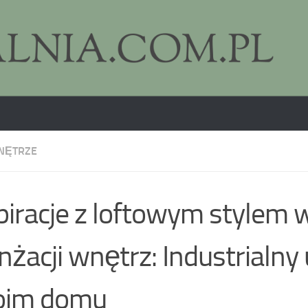
NĘTRZE
piracje z loftowym stylem 
nżacji wnętrz: Industrialny
oim domu