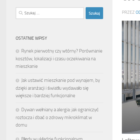
Szukaj:
PRZEZ
O
OSTATNIE WPISY
Rynek pierwotny czy wtórny? Porównanie
kosztów, lokalizacji i czasu oczekiwania na
mieszkanie
Jak ustawić mieszkanie pod wynajem, by
dzięki aranżacji i światłu wydawało się
większe i bardziej funkcjonalne
Dywan wełniany a alergia: jak ograniczyć
roztocza i dbać o zdrowy mikroklimat w
domu
Błędy w układzie funkcjonalnym