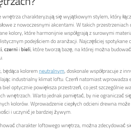
trzach?
 wnętrza charakteryzują się wyjątkowym stylem, który łąc
łowe z nowoczesnymi akcentami. W takich przestrzeniach
ne kolory, które harmonijnie współgrają z surowymi materi
istycznym podejściem do aranżacji. Najczęściej spotykane o
i
,
czerni
i
bieli
, które tworzą bazę, na której można budować
u.
ć, będąca kolorem
neutralnym
, doskonale współpracuje z in
lając industrialny klimat loftu. Czerń natomiast wprowadza 
 a biel optycznie powiększa przestrzeń, co jest szczególnie 
ch wnętrzach. Warto jednak pamiętać, by nie ograniczać się
nych kolorów. Wprowadzenie ciepłych odcieni drewna może
ności i uczynić je bardziej żywym.
hować charakter loftowego wnętrza, można zdecydować si