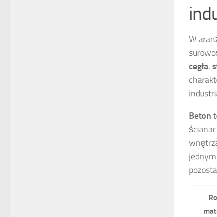
ind
W aranż
surowoś
cegła
,
s
charakt
industr
Beton
t
ścianac
wnętrza
jednym 
pozosta
Ro
mat