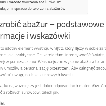
niki i metody tworzenia abażurów DIY
rukcje i inspiracje do tworzenia abażurów
 zrobić abażur – podstawowe
ormacje i wskazówki
to istotny element wystroju wnętrz, który łączy w sobie za
zne, jak i praktyczne. Delikatnie tłumi intensywność światła
rę w pomieszczeniu. Własnoręczne wykonie abażura to fant
óry umożliwia personalizację przestrzeni. Aby osiągnąć zado
wrócić uwagę na kilka kluczowych kwestii.
ątku najważniejszy jest dobór odpowiednich materiałów. A
 z różnych surowców, takich jak:
ier,