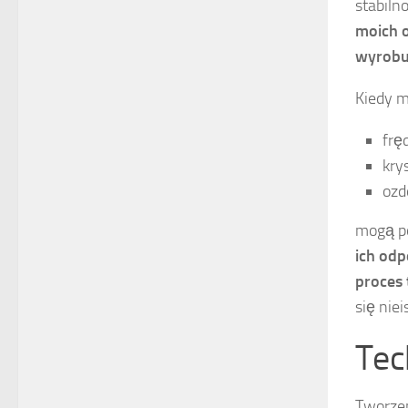
stabiln
moich o
wyrobu
Kiedy m
fręd
kry
ozd
mogą po
ich odp
proces
się nie
Tec
Tworzen