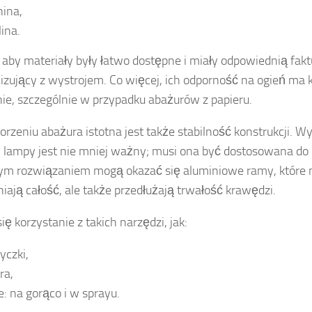
nina,
lina.
aby materiały były łatwo dostępne i miały odpowiednią faktu
zujący z wystrojem. Co więcej, ich odporność na ogień ma 
ie, szczególnie w przypadku abażurów z papieru.
orzeniu abażura istotna jest także stabilność konstrukcji. W
 lampy jest nie mniej ważny; musi ona być dostosowana do 
m rozwiązaniem mogą okazać się aluminiowe ramy, które n
ają całość, ale także przedłużają trwałość krawędzi.
ię korzystanie z takich narzędzi, jak:
yczki,
ra,
je: na gorąco i w sprayu.