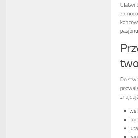
Ułatwi 
zamocow
końcowy
pasjon
Prz
two
Do stwo
pozwala
znajdują
wel
kor
juta
pap