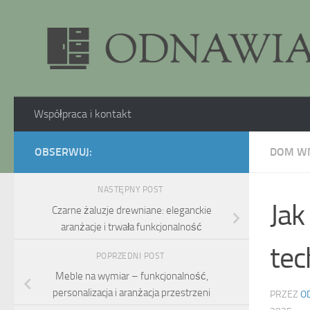
Skip to content
Współpraca i kontakt
OBSERWUJ:
DOM W
NASTĘPNY POST
Jak
Czarne żaluzje drewniane: eleganckie
aranżacje i trwała funkcjonalność
tec
POPRZEDNI POST
Meble na wymiar – funkcjonalność,
personalizacja i aranżacja przestrzeni
PRZEZ
O