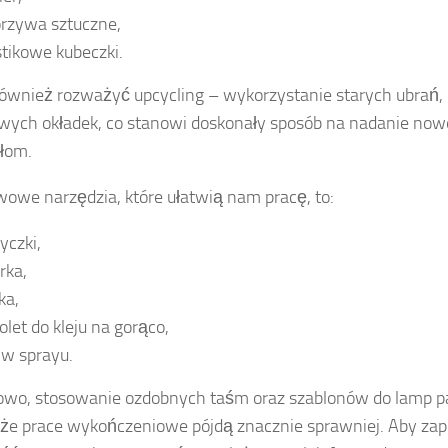
rzywa sztuczne,
stikowe kubeczki.
ównież rozważyć upcycling – wykorzystanie starych ubrań, 
ych okładek, co stanowi doskonały sposób na nadanie now
łom.
owe narzędzia, które ułatwią nam pracę, to:
yczki,
rka,
jka,
tolet do kleju na gorąco,
j w sprayu.
owo, stosowanie ozdobnych taśm oraz szablonów do lamp 
 że prace wykończeniowe pójdą znacznie sprawniej. Aby za