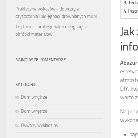
Tech
Praktyczne wskazówki dotyczące
Inst
czyszczenia i pielęgnacji drewnianych mebli
Tnij tanio – profesjonalne usługi cięcia i
Jak
obróbki materiałów
inf
NAJNOWSZE KOMENTARZE
Abażur
estetyc
atmosfe
KATEGORIE
DIY, kt
warto z
Dom wnętrze
Na pocz
Dom wnętrze
wykonać
Dywany wykładziny
pap