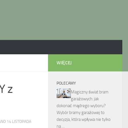
WIĘCEJ
POLECAMY
Y z
Magiczny świat bram
garażowych: jak
dokonać mądrego wyboru?
Wybór bramy garażowej to
decyzja, która wpływa nie tylko
ANO
14 LISTOPADA
na …