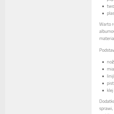
two
pla
Warto r
albumow
materia
Podstaw
noż
mia
lini
pis
kle
Dodatk
sprawi,