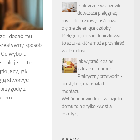
Praktyczne wskazówki
dotyczące pielęgnacji
roślin doniczkowych: Zdrowe i
piękne zieleniące ozdoby
Pielęgnacja roślin doniczkowych
rze i dodać mu
to sztuka, która może przynieść
 kreatywny sposób
wiele radości …
. Od wyboru
Jak wybrać idealne
nstrukcje — ten
żaluzje do domu:
kujący, jak i
Praktyczny przewodnik
mogą stworzyć
po stylach, materiałach i
 przygodę z
montażu
urem.
Wybór odpowiednich żaluzji do
domu to nie tylko kwestia
estetyki, …
ARCHIWA