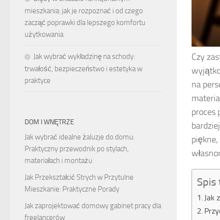
mieszkania: jak je rozpoznać i od czego
zacząć poprawki dla lepszego komfortu
użytkowania
Czy zas
Jak wybrać wykładzinę na schody:
trwałość, bezpieczeństwo i estetyka w
wyjątk
praktyce
na pers
materia
proces 
DOM I WNĘTRZE
bardzie
Jak wybrać idealne żaluzje do domu:
piękne,
Praktyczny przewodnik po stylach,
własno
materiałach i montażu
Jak Przekształcić Strych w Przytulne
Spis 
Mieszkanie: Praktyczne Porady
Jak 
Jak zaprojektować domowy gabinet pracy dla
Przy
freelancerów