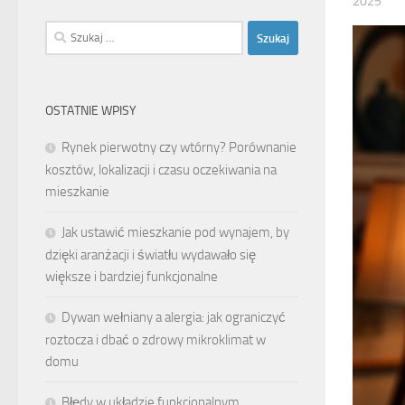
2025
Szukaj:
OSTATNIE WPISY
Rynek pierwotny czy wtórny? Porównanie
kosztów, lokalizacji i czasu oczekiwania na
mieszkanie
Jak ustawić mieszkanie pod wynajem, by
dzięki aranżacji i światłu wydawało się
większe i bardziej funkcjonalne
Dywan wełniany a alergia: jak ograniczyć
roztocza i dbać o zdrowy mikroklimat w
domu
Błędy w układzie funkcjonalnym