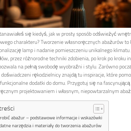
tanawiałeś się kiedyś, jak w prosty sposób odświeżyć wnęt
owego charakteru? Tworzenie własnoręcznych abażurów to
onalizację lamp i nadanie pomieszczeniu unikalnego klimatu
łów, przez różnorodne techniki zdobienia, po krok po kroku i
pozwala na pełną swobodę wyobraźni i stylu. Zarówno począt
j doświadczeni rękodzielnicy znajdą tu inspiracje, które po
 funkcjonalne dodatki do domu. Przygotuj się na fascynującą
ręcznym projektowaniem i własnym, niepowtarzalnym abaż
treści
zrobić abażur – podstawowe informacje i wskazówki
datne narzędzia i materiały do tworzenia abażurów