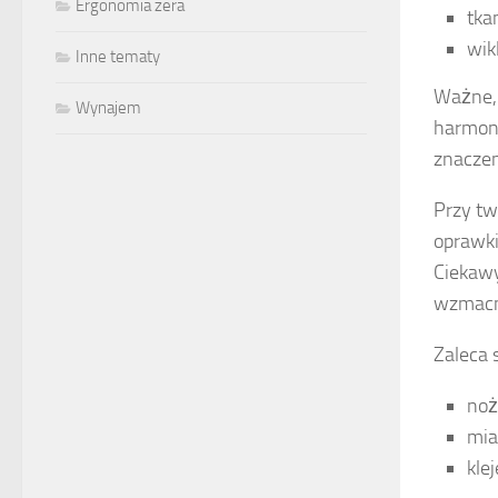
Ergonomia zera
tka
wik
Inne tematy
Ważne, 
Wynajem
harmoni
znaczen
Przy tw
oprawki
Ciekawy
wzmacni
Zaleca s
noż
mia
kle