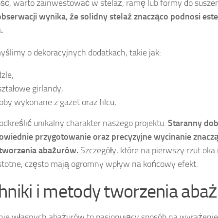
ość, warto zainwestować w stelaż, ramę lub formy do susze
bserwacji wynika, że solidny stelaż znacząco podnosi es
.
yślimy o dekoracyjnych dodatkach, takie jak:
zle,
ształowe girlandy,
oby wykonane z gazet oraz filcu,
dkreślić unikalny charakter naszego projektu.
Staranny dob
owiednie przygotowanie oraz precyzyjne wycinanie znaczą
 tworzenia abażurów.
Szczegóły, które na pierwszy rzut o
istotne, często mają ogromny wpływ na końcowy efekt.
hniki i metody tworzenia aba
ie własnych abażurów to pasjonujący sposób na wyrażenie 