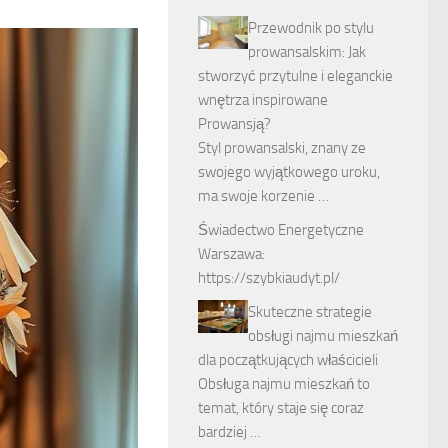
Przewodnik po stylu
prowansalskim: Jak
stworzyć przytulne i eleganckie
wnętrza inspirowane
Prowansją?
Styl prowansalski, znany ze
swojego wyjątkowego uroku,
ma swoje korzenie …
Świadectwo Energetyczne
Warszawa:
https://szybkiaudyt.pl/
Skuteczne strategie
obsługi najmu mieszkań
dla początkujących właścicieli
Obsługa najmu mieszkań to
temat, który staje się coraz
bardziej …