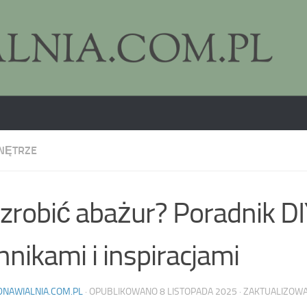
NĘTRZE
 zrobić abażur? Poradnik DI
hnikami i inspiracjami
DNAWIALNIA.COM.PL
· OPUBLIKOWANO
8 LISTOPADA 2025
· ZAKTUALIZOW